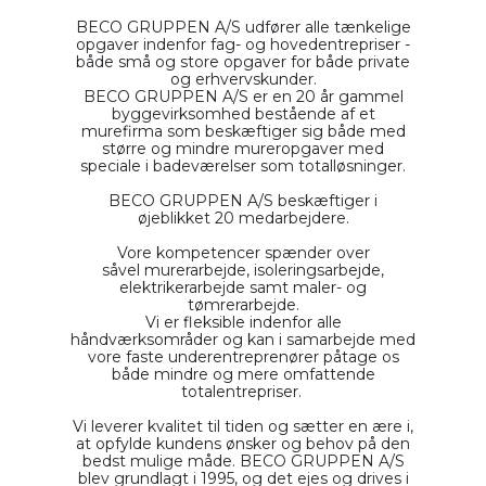
BECO GRUPPEN A/S udfører alle tænkelige
opgaver indenfor fag- og hovedentrepriser -
både små og store opgaver for både private
og erhvervskunder.
BECO GRUPPEN A/S er en 20 år gammel
byggevirksomhed bestående af et
murefirma som beskæftiger sig både med
større og mindre mureropgaver med
speciale i badeværelser som totalløsninger.
BECO GRUPPEN A/S beskæftiger i
øjeblikket 20 medarbejdere.
Vore kompetencer spænder over
såvel murerarbejde, isoleringsarbejde,
elektrikerarbejde samt maler- og
tømrerarbejde.
Vi er fleksible indenfor alle
håndværksområder og kan i samarbejde med
vore faste underentreprenører påtage os
både mindre og mere omfattende
totalentrepriser.
Vi leverer kvalitet til tiden og sætter en ære i,
at opfylde kundens ønsker og behov på den
bedst mulige måde. BECO GRUPPEN A/S
blev grundlagt i 1995, og det ejes og drives i